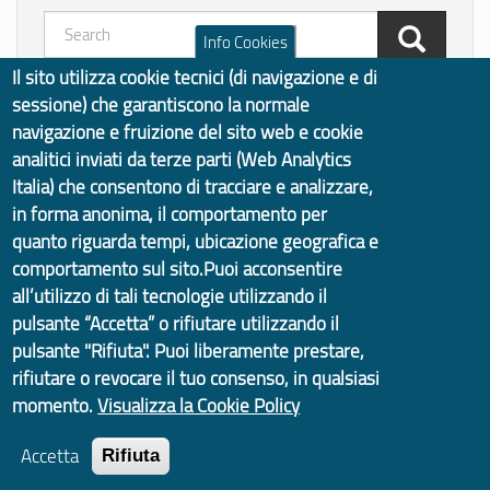
Info Cookies
Il sito utilizza cookie tecnici (di navigazione e di
Search
sessione) che garantiscono la normale
Quanto sono chiare le
navigazione e fruizione del sito web e cookie
informazioni su questa
analitici inviati da terze parti (Web Analytics
Italia) che consentono di tracciare e analizzare,
pagina?
in forma anonima, il comportamento per
quanto riguarda tempi, ubicazione geografica e
comportamento sul sito.Puoi acconsentire
all’utilizzo di tali tecnologie utilizzando il
Vota il servizio!
pulsante “Accetta” o rifiutare utilizzando il
pulsante "Rifiuta". Puoi liberamente prestare,
rifiutare o revocare il tuo consenso, in qualsiasi
momento.
Visualizza la Cookie Policy
Accetta
Rifiuta