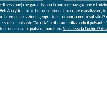
rendere il proprio sito web accessibile,
e e di sessione) che garantiscono la normale navigazione e fruizi
conformemente al D.lgs. 10 agosto 2018, n.106
(Web Analytics Italia) che consentono di tracciare e analizzare, i
rda tempi, ubicazione geografica e comportamento sul sito.Pu
che ha recepito la direttiva UE 2016/2102 del
ilizzando il pulsante “Accetta” o rifiutare utilizzando il pulsante "
Parlamento europeo e del Consiglio.
l tuo consenso, in qualsiasi momento.
Visualizza la Cookie Polic
Dichiarazione di Accessibilità
Tecnologie e Accessibili
ova | CF: 80007350103
o Economico, GenovaMetropoli
Contatti
Statistiche