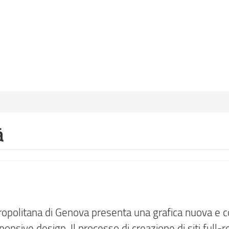
à
tropolitana di Genova presenta una grafica nuova e c
onsive design. Il processo di creazione di siti full-