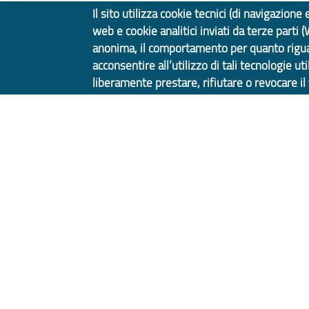
Il sito utilizza cookie tecnici (di navigazion
ANCI Liguria
web e cookie analitici inviati da terze parti 
anonima, il comportamento per quanto rigua
acconsentire all’utilizzo di tali tecnologie ut
liberamente prestare, rifiutare o revocare i
Copyright © 2017 Città metropolitana di Gen
Il Portale è gestito dal Servizio Sistemi Informativi e Svilupp