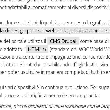
rnet adattabili automaticamente ai diversi dispositivi
rodurre soluzioni di qualità e per questo la grafica di
a di design per i siti web della pubblica amminis
CMS Drupal
 del portale utilizza il
come base di sv
HTML 5
e adottato l'
(standard del W3C World Wi
zione tra contenuto e impaginazione, consentendon
tato. Si noti che, disabilitando i fogli di stile, vie
, per poter usufruire in maniera completa di tutti i se
ui vari dispositivi è in continua evoluzione. Per sugger
 al processo di miglioramento è sempre gradita.
iche, piccoli problemi di visualizzazione con le lar