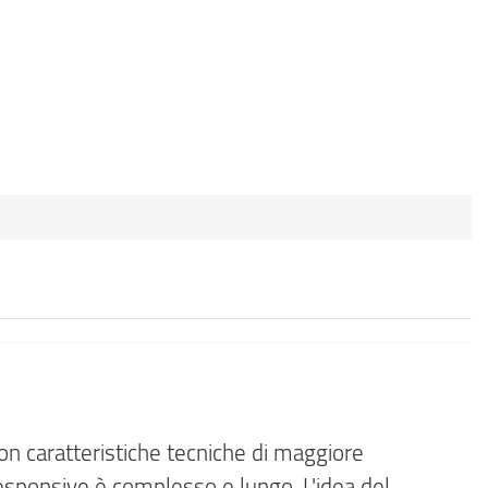
on caratteristiche tecniche di maggiore
responsive è complesso e lungo. L'idea del