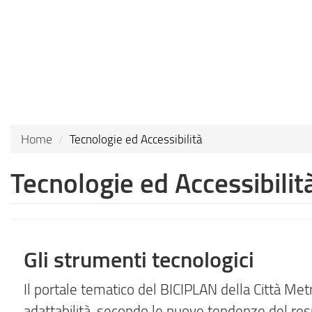
Skip
to
main
content
Home
Tecnologie ed Accessibilità
Tecnologie ed Accessibilit
Gli strumenti tecnologici
Il portale tematico del BICIPLAN della Città Me
adattabilità, secondo le nuove tendenze del resp