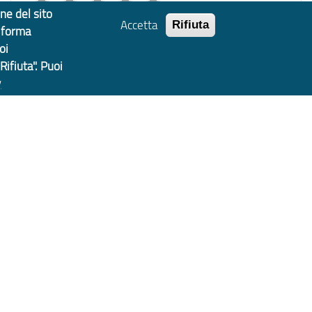
one del sito
Accetta
Rifiuta
n forma
Vota il servizio!
oi
Rifiuta". Puoi
y
tà
Privacy
Note Legali
Crediti
Area Riservata