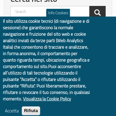
Info Cookies
Il sito utilizza cookie tecnici (di navigazione e di
Search
sessione) che garantiscono la normale
Quanto sono chiare le
navigazione e fruizione del sito web e cookie
analitici inviati da terze parti (Web Analytics
informazioni su questa
Italia) che consentono di tracciare e analizzare,
pagina?
in forma anonima, il comportamento per
quanto riguarda tempi, ubicazione geografica e
comportamento sul sito.Puoi acconsentire
all’utilizzo di tali tecnologie utilizzando il
Vota il servizio!
pulsante “Accetta” o rifiutare utilizzando il
pulsante "Rifiuta". Puoi liberamente prestare,
rifiutare o revocare il tuo consenso, in qualsiasi
momento.
Visualizza la Cookie Policy
Accetta
Rifiuta