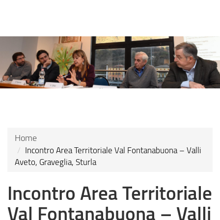
Skip
to
main
content
Home
Incontro Area Territoriale Val Fontanabuona – Valli
Aveto, Graveglia, Sturla
Incontro Area Territoriale
Val Fontanabuona – Valli