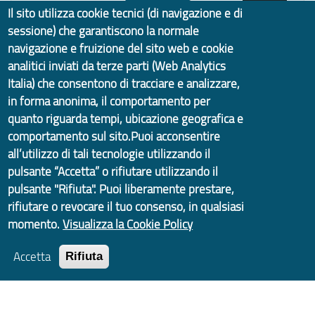
Search
Il sito utilizza cookie tecnici (di navigazione e di
sessione) che garantiscono la normale
Quanto sono chiare le
navigazione e fruizione del sito web e cookie
informazioni su questa
analitici inviati da terze parti (Web Analytics
pagina?
Italia) che consentono di tracciare e analizzare,
in forma anonima, il comportamento per
quanto riguarda tempi, ubicazione geografica e
comportamento sul sito.Puoi acconsentire
Vota il servizio!
all’utilizzo di tali tecnologie utilizzando il
pulsante “Accetta” o rifiutare utilizzando il
pulsante "Rifiuta". Puoi liberamente prestare,
rifiutare o revocare il tuo consenso, in qualsiasi
momento.
Visualizza la Cookie Policy
Accetta
Rifiuta