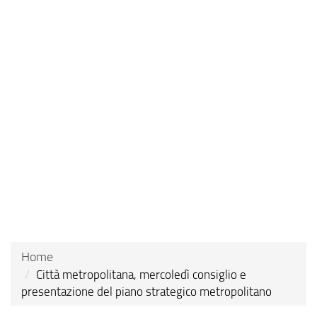
Skip
to
main
content
Home
Città metropolitana, mercoledì consiglio e
presentazione del piano strategico metropolitano