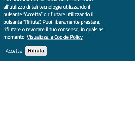
all’utilizzo di tali tecnologie utilizzando il
pulsante “Accetta” o rifiutare utilizzando il
pulsante "Rifiuta". Puoi liberamente prestare,
rifiutare o revocare il tuo consenso, in qualsiasi
momento.
Visualizza la Cookie Policy
Accetta
Rifiuta
Copyright © 2017 Città metropolitana di Genova |
CF: 80007350103
Il Portale è gestito dal Servizio Sistemi Informativi e Sviluppo
Economico, GenovaMetropoli
Tecnologie e Accessibilità
Privacy
Note Legali