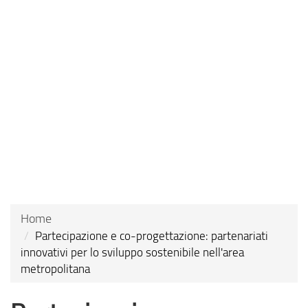
Skip
to
main
content
Home
Partecipazione e co-progettazione: partenariati
innovativi per lo sviluppo sostenibile nell'area
metropolitana