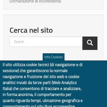
Dichiarazione di Accessibilità
Cerca nel sito
Search
Info Cookies
Quanto sono chiare le
Il sito utilizza cookie tecnici (di navigazione e di
informazioni su questa
sessione) che garantiscono la normale
navigazione e fruizione del sito web e cookie
pagina?
analitici inviati da terze parti (Web Analytics
Italia) che consentono di tracciare e analizzare,
in forma anonima, il comportamento per
quanto riguarda tempi, ubicazione geografica e
Vota il servizio!
comportamento sul sito.Puoi acconsentire