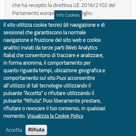
che ha recepito la direttiva UE 2016/2102 del
Parlamento europeo e del Consiglio.
Info Cookies
Dichiarazione di Accessibilità
Il sito utilizza cookie tecnici (di navigazione e di
sessione) che garantiscono la normale
navigazione e fruizione del sito web e cookie
analitici inviati da terze parti (Web Analytics
Italia) che consentono di tracciare e analizzare,
Cerca nel sito
in forma anonima, il comportamento per
quanto riguarda tempi, ubicazione geografica e
comportamento sul sito.Puoi acconsentire
all’utilizzo di tali tecnologie utilizzando il
Cerca
pulsante “Accetta” o rifiutare utilizzando il
Quanto sono chiare le
pulsante "Rifiuta". Puoi liberamente prestare,
rifiutare o revocare il tuo consenso, in qualsiasi
informazioni su questa
momento.
Visualizza la Cookie Policy
pagina?
Accetta
Rifiuta