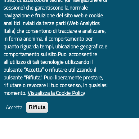
EticLab
sessione) che garantiscono la normale
navigazione e fruizione del sito web e cookie
Liguria 2030
analitici inviati da terze parti (Web Analytics
Italia) che consentono di tracciare e analizzare,
in forma anonima, il comportamento per
quanto riguarda tempi, ubicazione geografica e
comportamento sul sito.Puoi acconsentire
all’utilizzo di tali tecnologie utilizzando il
Scopri anche
pulsante “Accetta” o rifiutare utilizzando il
pulsante "Rifiuta". Puoi liberamente prestare,
La Città Metropolitana di Genova
rifiutare o revocare il tuo consenso, in qualsiasi
momento.
Visualizza la Cookie Policy
News ed Eventi
Accetta
Rifiuta
Osservatorio delle Città Metropolitane
URBAN@IT - Pianificazione Strategica