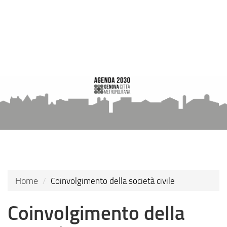
Skip
to
main
content
Home
Coinvolgimento della società civile
Coinvolgimento della