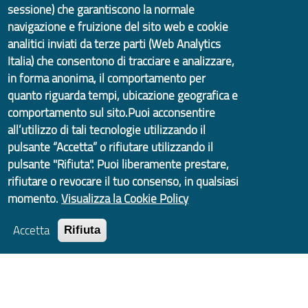
sessione) che garantiscono la normale
navigazione e fruizione del sito web e cookie
analitici inviati da terze parti (Web Analytics
Italia) che consentono di tracciare e analizzare,
Documenti
in forma anonima, il comportamento per
quanto riguarda tempi, ubicazione geografica e
comportamento sul sito.Puoi acconsentire
La percezione della Metropoli, visioni
all’utilizzo di tali tecnologie utilizzando il
identitarie tra unità e molteplicità
pulsante “Accetta” o rifiutare utilizzando il
pulsante "Rifiuta". Puoi liberamente prestare,
Partecipazione e co-progettazione:
rifiutare o revocare il tuo consenso, in qualsiasi
partenariati innovativi per lo sviluppo
momento.
Visualizza la Cookie Policy
sostenibile nell'area metropolitana
Accetta
Rifiuta
Collegamenti
MASE - Agenda2030