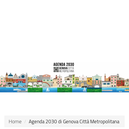
Skip
to
main
content
Home
Agenda 2030 di Genova Città Metropolitana